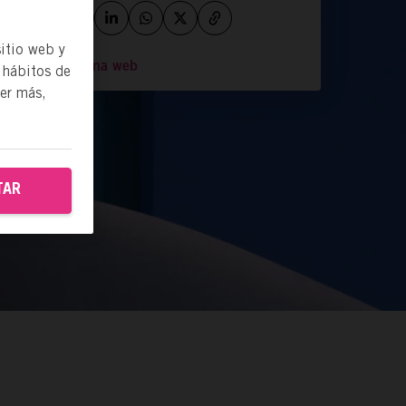
itio web y
Ir a la página web
 hábitos de
ber más,
TAR