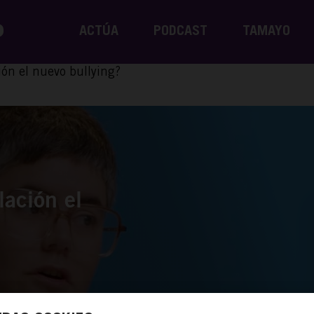
ACTÚA
PODCAST
TAMAYO
ión el nuevo bullying?
ación el