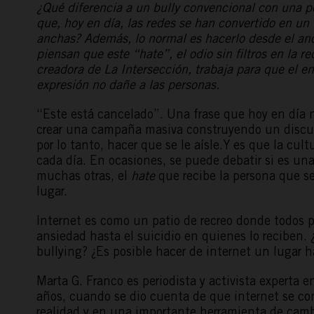
¿Qué diferencia a un bully convencional con una 
que, hoy en día, las redes se han convertido en u
anchas? Además, lo normal es hacerlo desde el an
piensan que este “hate”, el odio sin filtros en la r
creadora de La Intersección, trabaja para que el en
expresión no dañe a las personas.
“Este está cancelado”. Una frase que hoy en día 
crear una campaña masiva construyendo un discurs
por lo tanto, hacer que se le aísle.Y es que la cul
cada día. En ocasiones, se puede debatir si es una
muchas otras, el
hate
que recibe la persona que s
lugar.
Internet es como un patio de recreo donde todos p
ansiedad hasta el suicidio en quienes lo reciben. ¿C
bullying? ¿Es posible hacer de internet un lugar h
Marta G. Franco es periodista y activista experta en
años, cuando se dio cuenta de que internet se co
realidad y en una importante herramienta de camb