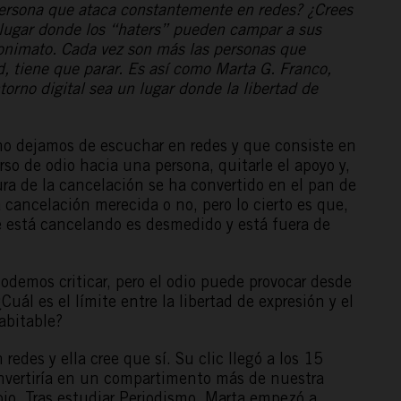
persona que ataca constantemente en redes? ¿Crees
n lugar donde los “haters” pueden campar a sus
onimato. Cada vez son más las personas que
ed, tiene que parar. Es así como Marta G. Franco,
torno digital sea un lugar donde la libertad de
no dejamos de escuchar en redes y que consiste en
o de odio hacia una persona, quitarle el apoyo y,
tura de la cancelación se ha convertido en el pan de
 cancelación merecida o no, pero lo cierto es que,
e está cancelando es desmedido y está fuera de
odemos criticar, pero el odio puede provocar desde
uál es el límite entre la libertad de expresión y el
abitable?
 redes y ella cree que sí. Su clic llegó a los 15
nvertiría en un compartimento más de nuestra
io. Tras estudiar Periodismo, Marta empezó a