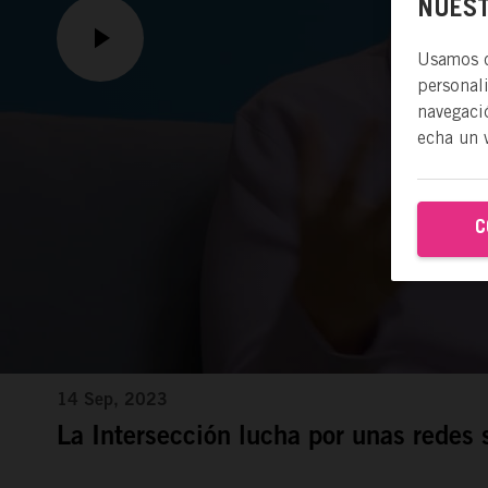
NUEST
Usamos co
personal
navegació
echa un 
C
14 Sep, 2023
La Intersección lucha por unas redes s