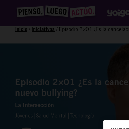
/
/
Episodio 2×01 ¿Es la cancelac
Inicio
Iniciativas
Episodio 2×01 ¿Es la cancel
nuevo bullying?
La Intersección
Jóvenes
Salud Mental
Tecnología