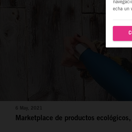
navegació
echa un 
C
6 May, 2021
Marketplace de productos ecológicos,