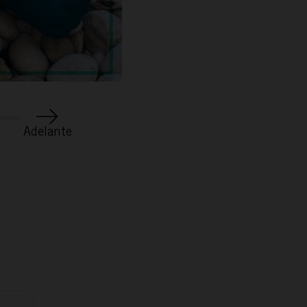
ACTÚA
PODCAST
Adelante
REPORTAJES
TAMAYO
ESPAÑA RURAL