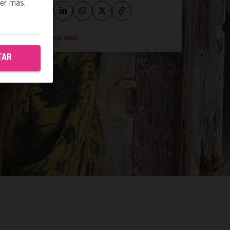
ber más,
Ir a la página web
TAR