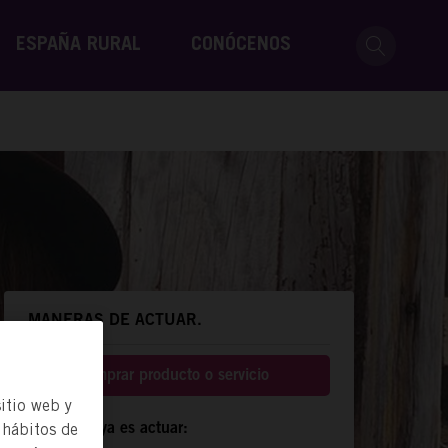
ESPAÑA RURAL
CONÓCENOS
MANERAS DE ACTUAR.
Comprar producto o servicio
itio web y
 hábitos de
Compartir ya es actuar: