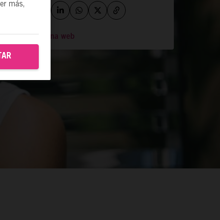
ber más,
Ir a la página web
TAR