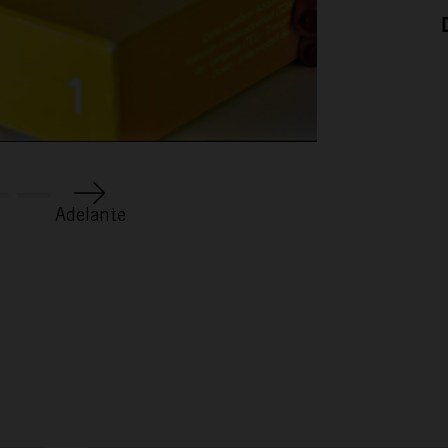
ACTÚA
PODCAST
Adelante
REPORTAJES
TAMAYO
ESPAÑA RURAL