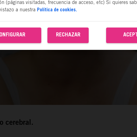
n (páginas visitadas, frecuencia de acceso, etc) Si quieres sa
vistazo a nuestra
Política de cookies.
ONFIGURAR
RECHAZAR
ACEP
o cerebral.