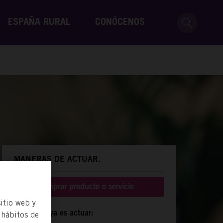
ESPAÑA RURAL
CONÓCENOS
MANERAS DE ACTUAR.
Comprar producto o servicio
itio web y
Compartir ya es actuar:
 hábitos de