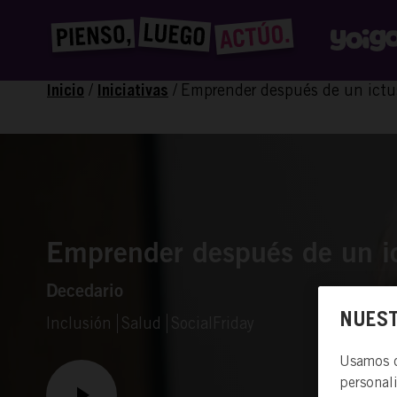
/
/
Emprender después de un ictu
Inicio
Iniciativas
Emprender después de un i
Decedario
NUEST
Inclusión
Salud
SocialFriday
Usamos co
personal