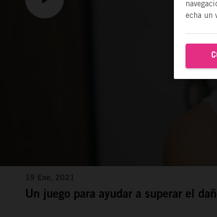
navegació
echa un 
C
19 Ene, 2021
Un juego para ayudar a superar el dañ