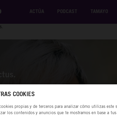
ACTÚA
PODCAST
TAMAYO
s.
ctus.
RAS COOKIES
okies propias y de terceros para analizar cómo utilizas este s
izar los contenidos y anuncios que te mostramos en base a tus