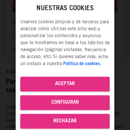
Hacer voluntariado
NUESTRAS COOKIES
Usamos cookies propias y de terceros para
Compartir ya es actuar:
analizar cómo utilizas este sitio web y
personalizar los contenidos y anuncios
que te mostramos en base a tus hábitos de
navegación (páginas visitadas, frecuencia
Ir a la página web
de acceso, etc) Si quieres saber más, echa
un vistazo a nuestra
Política de cookies.
4 Abr, 2024
Para que el primer contacto con lo
ACEPTAR
sexual no sea el porno.
CONFIGURAR
Imagina que empiezas a detectar un cambio de
conducta en alguien de tu entorno y te das cuenta
que es debido a su consumo de pornografía. Lo
RECHAZAR
cierto es que aunque este tema puede ser tabú para