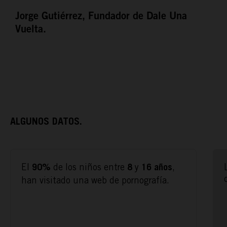
Jorge Gutiérrez, Fundador de Dale Una
TAMAYO
Vuelta.
ESPAÑA RURAL
CONÓCENOS
ALGUNOS DATOS.
El
de los niños entre
y
,
90%
8
16
años
han visitado una web de pornografía.