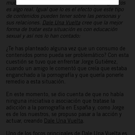
muchos, la adicción a los contenidos pornográficos
es algo real. Igual que lo es el efecto que este tipo
de contenidos pueden tener sobre las personas y
sus relaciones.
Dale Una Vuelta
cree que la mejor
forma de tratar esta situación es con educación
sexual y así nos lo han contado:
¿Te has planteado alguna vez que un consumo de
contenidos porno pueda ser problemático? Con esta
cuestión se tuvo que enfrentar Jorge Gutiérrez,
cuando un amigo le comentó que creía que estaba
enganchado a la pornografía y que quería ponerle
remedio a esta situación.
En este momento, se dio cuenta de que no había
ninguna iniciativa o asociación que tratase la
adicción a la pornografía en España y, como Jorge
es de los nuestros, se propuso pasar a la acción y
actuar, creando
Dale Una Vuelta
.
Uno de los focos principales de Dale Una Vuelta es