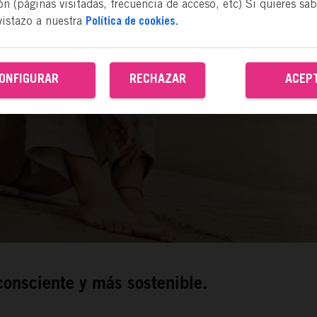
n (páginas visitadas, frecuencia de acceso, etc) Si quieres sa
vistazo a nuestra
Política de cookies.
ONFIGURAR
RECHAZAR
ACEP
 consciente y más sostenible.