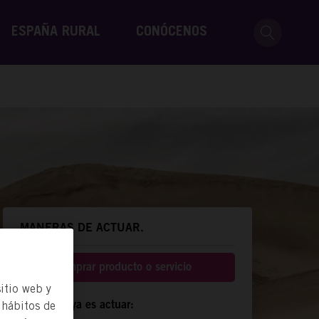
ESPAÑA RURAL
CONÓCENOS
MANERAS DE ACTUAR.
Comprar producto o servicio
itio web y
 hábitos de
Compartir ya es actuar: