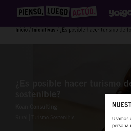
/
/
¿Es posible hacer turismo de f
Inicio
Iniciativas
¿Es posible hacer turismo d
sostenible?
NUEST
Koan Consulting
Rural
Turismo Sostenible
Usamos co
personal