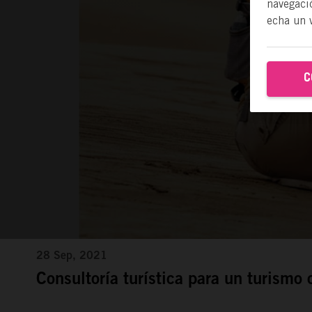
navegació
echa un 
C
28 Sep, 2021
Consultoría turística para un turismo