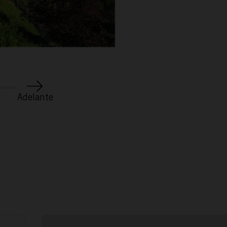
ACTÚA
PODCAST
Adelante
REPORTAJES
TAMAYO
ESPAÑA RURAL