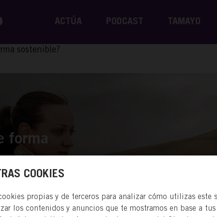
ACTÚA
PODCAST
TAMAYO
orma sostenible?
e forma
RAS COOKIES
okies propias y de terceros para analizar cómo utilizas este s
izar los contenidos y anuncios que te mostramos en base a tus