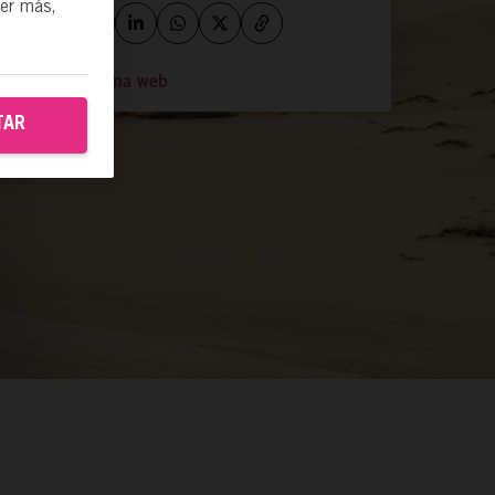
ber más,
Ir a la página web
TAR