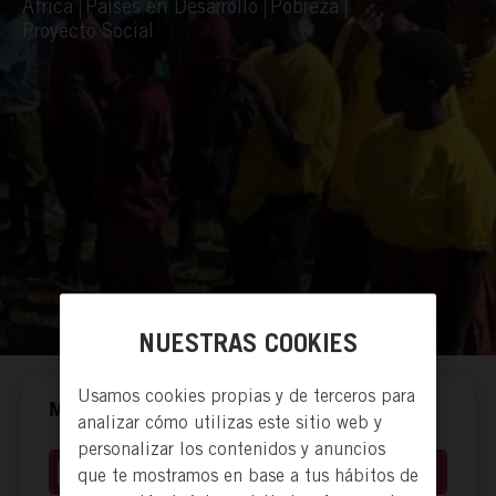
África
Países en Desarrollo
Pobreza
Proyecto Social
NUESTRAS COOKIES
Usamos cookies propias y de terceros para
MANERAS DE ACTUAR.
analizar cómo utilizas este sitio web y
personalizar los contenidos y anuncios
Hacer voluntariado
que te mostramos en base a tus hábitos de