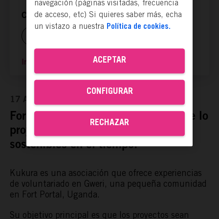
navegación (páginas visitadas, frecuencia
de acceso, etc) Si quieres saber más, echa
Compartir ya es actuar:
un vistazo a nuestra
Política de cookies.
ACEPTAR
Ir a la página web
CONFIGURAR
17 Abr, 2024
Formar a la población local para que lo
RECHAZAR
proyectos de voluntariado sean
sostenibles en el tiempo.
Kukura es una asociación que ofrece experiencias
de voluntariado en Gweri, una pequeña comunidad
en Fort Portal, Uganda.
Su objetivo principal es que los proyectos sean