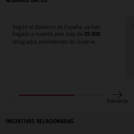
ALGUNOS DATOS.
Según el Gobierno de España, ya han
llegado a nuestro país más de
25.000
refugiados procedentes de Ucrania.
ACTÚA
PODCAST
REPORTAJES
Atrás
Adelante
TAMAYO
INICIATIVAS RELACIONADAS.
ESPAÑA RURAL