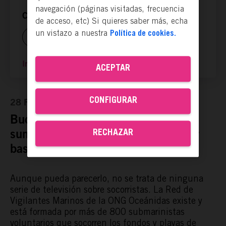
navegación (páginas visitadas, frecuencia
Compartir ya es actuar:
de acceso, etc) Si quieres saber más, echa
un vistazo a nuestra
Política de cookies.
Ir a la página web
ACEPTAR
CONFIGURAR
28 Feb, 2022
Buceadores voluntarios que se
RECHAZAR
sumergen en los mares para recoger
basura.
Aunque pueda parecerlo, no se trata de ninguna
serie de televisión sobre socorristas.
La
Red de
Vigilantes Marinos
de la
ONG Oceánidas
existe y
está formada por más de 800 submarinistas
voluntarios que socorren los fondos y playas de