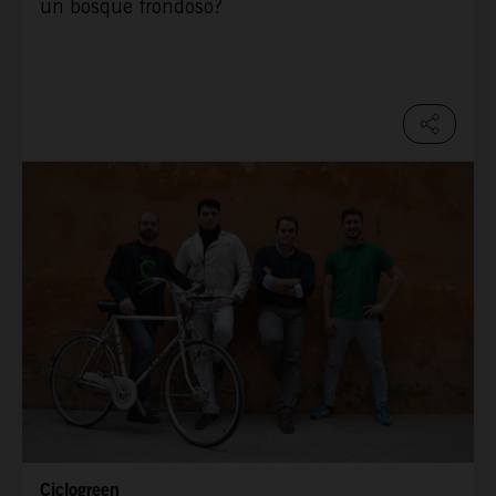
un bosque frondoso?
Ciclogreen