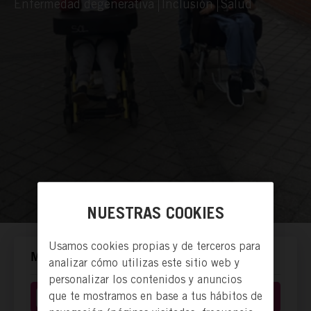
Enfermedad degenerativa
Inclusión
Salud
NUESTRAS COOKIES
Usamos cookies propias y de terceros para
MANERAS DE ACTUAR.
analizar cómo utilizas este sitio web y
personalizar los contenidos y anuncios
que te mostramos en base a tus hábitos de
Donación económica