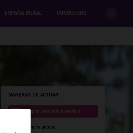
ESPAÑA RURAL
CONÓCENOS
MANERAS DE ACTUAR.
Comprar producto o servicio
Compartir ya es actuar: