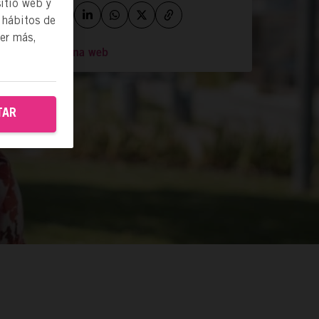
itio web y
 hábitos de
ber más,
Ir a la página web
TAR