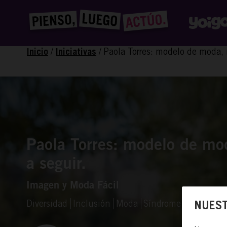
/
/
Paola Torres: modelo de moda, 
Inicio
Iniciativas
Paola Torres: modelo de mo
a seguir.
Imagen y Moda Fácil
Diversidad
Inclusión
Moda
Síndrome de Down
NUEST