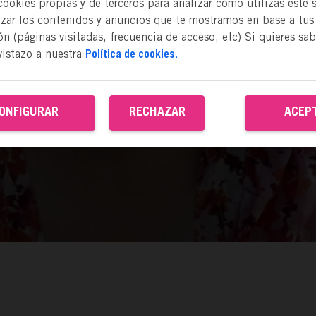
okies propias y de terceros para analizar cómo utilizas este s
izar los contenidos y anuncios que te mostramos en base a tus
n (páginas visitadas, frecuencia de acceso, etc) Si quieres sa
vistazo a nuestra
Política de cookies.
ONFIGURAR
RECHAZAR
ACEP