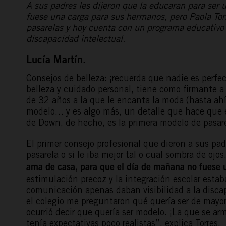
A sus padres les dijeron que la educaran para ser
fuese una carga para sus hermanos, pero Paola Tor
pasarelas y hoy cuenta con un programa educativo 
discapacidad intelectual.
Lucía Martín.
Consejos de belleza: ¡recuerda que nadie es perfe
belleza y cuidado personal, tiene como firmante 
de 32 años a la que le encanta la moda (hasta ahí
modelo… y es algo más, un detalle que hace que e
de Down, de hecho, es la primera modelo de pasar
El primer consejo profesional que dieron a sus pa
pasarela o si le iba mejor tal o cual sombra de ojos
ama de casa, para que el día de mañana no fuese 
estimulación precoz y la integración escolar esta
comunicación apenas daban visibilidad a la discap
el colegio me preguntaron qué quería ser de mayo
ocurrió decir que quería ser modelo. ¡La que se ar
tenía expectativas poco realistas”, explica Torres.