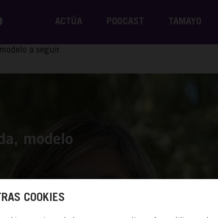
ACTÚA
PODCAST
TAMAYO
modelo a seguir.
da, modelo
RAS COOKIES