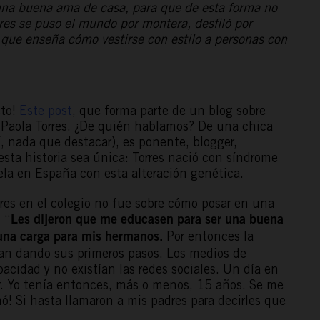
 una buena ama de casa, para que de esta forma no
res se puso el mundo por montera, desfiló por
que enseña cómo vestirse con estilo a personas con
cto!
Este post
, que forma parte de un blog sobre
a Paola Torres. ¿De quién hablamos? De una chica
, nada que destacar), es ponente, blogger,
sta historia sea única: Torres nació con síndrome
ela en España con esta alteración genética.
dres en el colegio no fue sobre cómo posar en una
. “
Les dijeron que me educasen para ser una buena
Por entonces la
una carga para mis hermanos.
ban dando sus primeros pasos. Los medios de
acidad y no existían las redes sociales. Un día en
r. Yo tenía entonces, más o menos, 15 años. Se me
mó! Si hasta llamaron a mis padres para decirles que