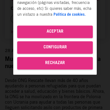
navegación (páginas visitadas, frecuencia
de acceso, etc) Si quieres saber más, echa
Compartir ya es actuar:
un vistazo a nuestra
Política de cookies.
ACEPTAR
Ir a la página web
CONFIGURAR
28 Abr, 2022
Muchos ucranianos siguen llegando a
RECHAZAR
nuestro país solicitando acogida.
Desde
ONG Rescate
llevan más de 40 años
ayudando a personas refugiadas para que puedan
acceder a salud, educación y bienes básicos. Ahora,
la ONG se ha movilizado en la frontera de Polonia
con Ucrania para ayudar a todas las personas que
lleguen solicitando asilo con productos de primera