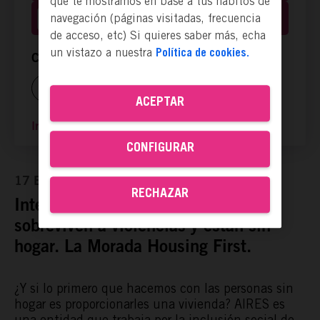
que te mostramos en base a tus hábitos de
navegación (páginas visitadas, frecuencia
Hacerse socia
de acceso, etc) Si quieres saber más, echa
un vistazo a nuestra
Política de cookies.
Compartir ya es actuar:
ACEPTAR
Ir a la página web
CONFIGURAR
17 Ene, 2021
RECHAZAR
Intervención con mujeres que
sobreviven a violencias y están sin
hogar. La Morada Housing First.
¿Y si lo primero que hacemos con las personas sin
hogar es proporcionarles una vivienda? AIRES es
una entidad que trabaja por la inclusión social de