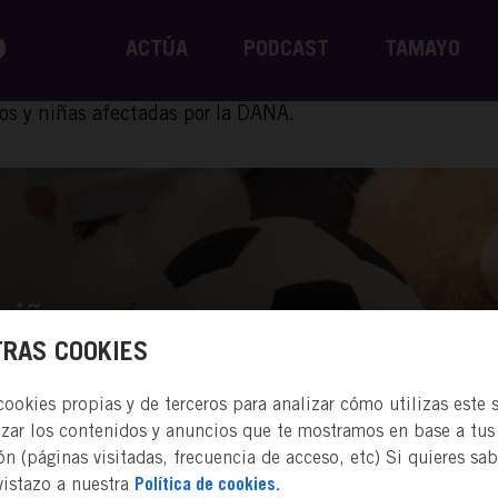
ACTÚA
PODCAST
TAMAYO
os y niñas afectadas por la DANA.
niños y
RAS COOKIES
A.
okies propias y de terceros para analizar cómo utilizas este s
izar los contenidos y anuncios que te mostramos en base a tus
n (páginas visitadas, frecuencia de acceso, etc) Si quieres sa
vistazo a nuestra
Política de cookies.