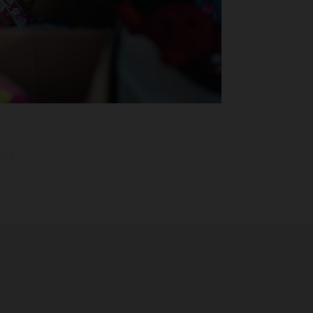
REPORTAJES
TAMAYO
ESPAÑA RURAL
nte
CONÓCENOS