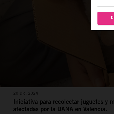
C
20 Dic, 2024
Iniciativa para recolectar juguetes y 
afectadas por la DANA en Valencia.