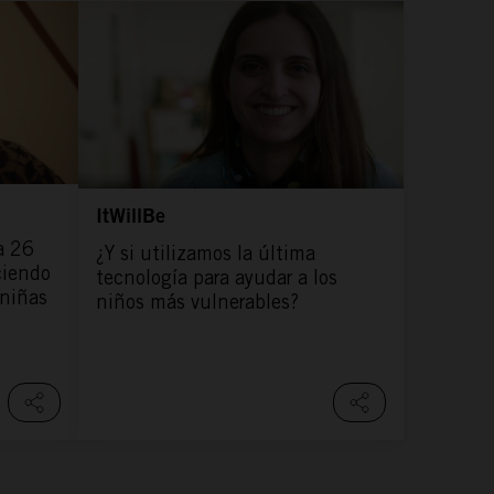
ItWillBe
a 26
¿Y si utilizamos la última
ciendo
tecnología para ayudar a los
 niñas
niños más vulnerables?