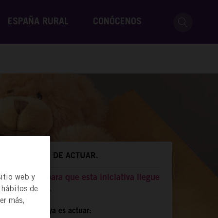
ESPAÑA RURAL
CONÓCENOS
MANERAS DE ACTUAR.
itio web y
Difunde para que esta iniciativa llegue
 hábitos de
más lejos.
ber más,
Compartir ya es actuar: