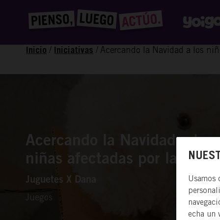
/
/
Acercando la Navidad a los niñ
Inicio
Iniciativas
Acercando la Navidad a los 
NUEST
niñas afectadas por la DAN
Usamos co
Juguetes X Dana
personal
Juegos
navegació
echa un 