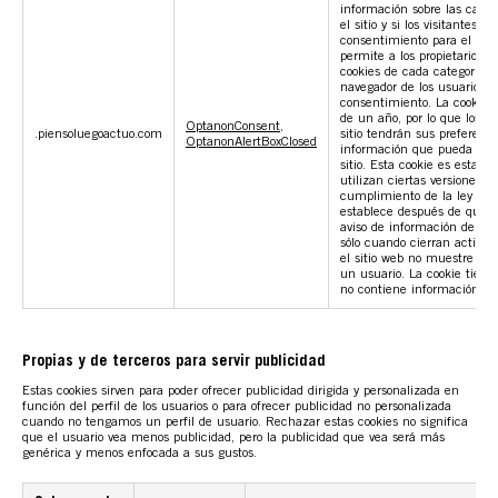
información sobre las categ
ACTÚA
el sitio y si los visitantes h
consentimiento para el uso 
permite a los propietarios de
cookies de cada categoría s
navegador de los usuarios, 
PODCAST
consentimiento. La cookie t
de un año, por lo que los vi
OptanonConsent
,
.piensoluegoactuo.com
sitio tendrán sus preferenc
OptanonAlertBoxClosed
información que pueda ident
sitio. Esta cookie es establ
REPORTAJES
utilizan ciertas versiones d
cumplimiento de la ley de 
establece después de que lo
aviso de información de coo
sólo cuando cierran activa
TAMAYO
el sitio web no muestre el
un usuario. La cookie tiene
no contiene información pe
ESPAÑA RURAL
Propias y de terceros para servir publicidad
Estas cookies sirven para poder ofrecer publicidad dirigida y personalizada en
CONÓCENOS
función del perfil de los usuarios o para ofrecer publicidad no personalizada
cuando no tengamos un perfil de usuario. Rechazar estas cookies no signiﬁca
que el usuario vea menos publicidad, pero la publicidad que vea será más
genérica y menos enfocada a sus gustos.