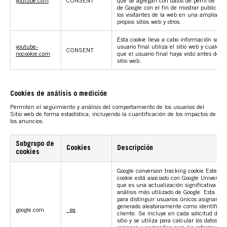
youtube.com
CONSENT
que se agregan con datos de perfil de otros
de Google con el fin de mostrar publicidad
los visitantes de la web en una amplia g
propios sitios web y otros.
Esta cookie lleva a cabo información sobr
youtube-
usuario final utiliza el sitio web y cualqui
CONSENT
nocookie.com
que el usuario final haya visto antes de vi
sitio web.
Cookies de análisis o medición
Permiten el seguimiento y análisis del comportamiento de los usuarios del
Sitio web de forma estadística, incluyendo la cuantificación de los impactos de
los anuncios.
Subgrupo de
Cookies
Descripción
cookies
Google conversion tracking cookie Este n
cookie está asociado con Google Universal 
que es una actualización significativa del 
análisis más utilizado de Google. Esta cook
para distinguir usuarios únicos asignand
generado aleatoriamente como identificad
google.com
_ga
cliente. Se incluye en cada solicitud de 
sitio y se utiliza para calcular los datos de