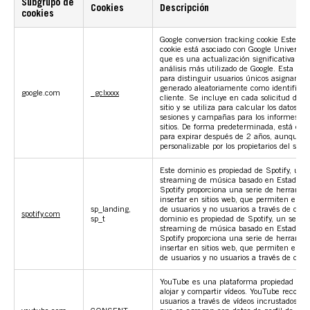
Subgrupo de
Cookies
Descripción
cookies
Google conversion tracking cookie Este n
cookie está asociado con Google Universal 
que es una actualización significativa del 
análisis más utilizado de Google. Esta cook
para distinguir usuarios únicos asignand
generado aleatoriamente como identificad
google.com
_gclxxxx
cliente. Se incluye en cada solicitud de 
sitio y se utiliza para calcular los datos de
sesiones y campañas para los informes de 
sitios. De forma predeterminada, está con
para expirar después de 2 años, aunque e
personalizable por los propietarios del sitio
Este dominio es propiedad de Spotify, un s
streaming de música basado en Estados U
Spotify proporciona una serie de herramie
insertar en sitios web, que permiten el s
sp_landing,
de usuarios y no usuarios a través de domi
spotify.com
sp_t
dominio es propiedad de Spotify, un servic
streaming de música basado en Estados U
Spotify proporciona una serie de herramie
insertar en sitios web, que permiten el s
de usuarios y no usuarios a través de domi
YouTube es una plataforma propiedad de 
alojar y compartir vídeos. YouTube recopila
usuarios a través de vídeos incrustados en 