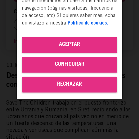
que te mostramos en base a tus hábitos de
navegación (páginas visitadas, frecuencia
Compartir ya es actuar:
de acceso, etc) Si quieres saber más, echa
un vistazo a nuestra
Política de cookies.
Ir a la página web
ACEPTAR
CONFIGURAR
11 Mar, 2022
Despliegue de medios para paliar las
consecuencias del conflicto.
RECHAZAR
Save The Children
trabaja en el puesto fronterizo
entre Ucrania y Rumanía, en Siret, recibiendo a los
ucranianos que cruzan al país vecino en medio de
un fuerte descenso de las temperaturas, una
nevada y ventiscas que complican aún más la
situación.