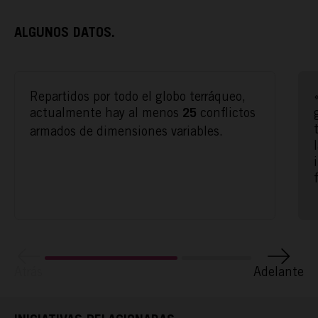
ALGUNOS DATOS.
Repartidos por todo el globo terráqueo,
actualmente hay al menos
conflictos
25
armados de dimensiones variables.
ACTÚA
PODCAST
REPORTAJES
Atrás
Adelante
TAMAYO