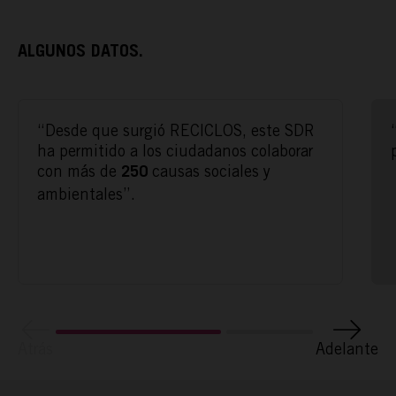
ALGUNOS DATOS.
“Desde que surgió RECICLOS, este SDR
ha permitido a los ciudadanos colaborar
con más de
causas sociales y
250
ACTÚA
ambientales”.
PODCAST
REPORTAJES
Atrás
Adelante
TAMAYO