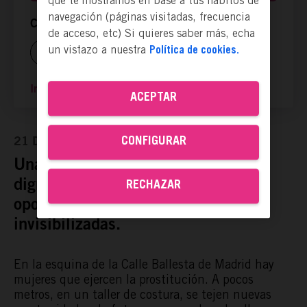
que te mostramos en base a tus hábitos de
navegación (páginas visitadas, frecuencia
Compartir ya es actuar:
de acceso, etc) Si quieres saber más, echa
un vistazo a nuestra
Política de cookies.
Ir a la página web
ACEPTAR
CONFIGURAR
21 Dic, 2020
Una asociación para recuperar la
dignidad y ofrecer segundas
RECHAZAR
oportunidades a mujeres
invisibilizadas.
En la esquina de la Calle Ballesta de Madrid hay
mujeres que ejercen la prostitución. A pocos
metros, en un taller de costura, se tejen nuevas