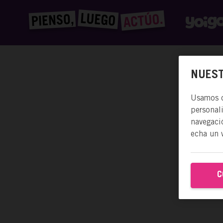
NUEST
Usamos co
personal
navegació
echa un 
C