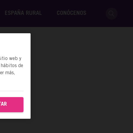
ESPAÑA RURAL
CONÓCENOS
itio web y
 hábitos de
ber más,
TAR