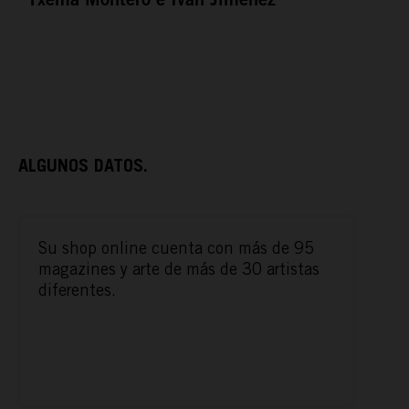
Txema Montero e Iván Jiménez
ALGUNOS DATOS.
ACTÚA
Su shop online cuenta con más de 95
PODCAST
magazines y arte de más de 30 artistas
diferentes.
REPORTAJES
TAMAYO